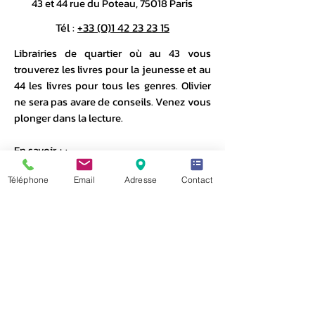
43 et 44 rue du Poteau, 75018 Paris
Tél :
+33 (0)1 42 23 23 15
Librairies de quartier où au 43 vous
trouverez les livres pour la jeunesse et au
44 les livres pour tous les genres. Olivier
ne sera pas avare de conseils. Venez vous
plonger dans la lecture.
En savoir + :
https://www.facebook.com/LHumeurVaga
Téléphone
Email
Adresse
Contact
bonde/
Mentions légales
CGU
Site non conforme : accessibilité en cours
©
2013-2026
- site créé et réalisé par
Châtenay-Vaucourt Consulting
Pour information, le site acqoparis.fr est une plateforme
de communication et de partage de l'ACQO Paris, pour