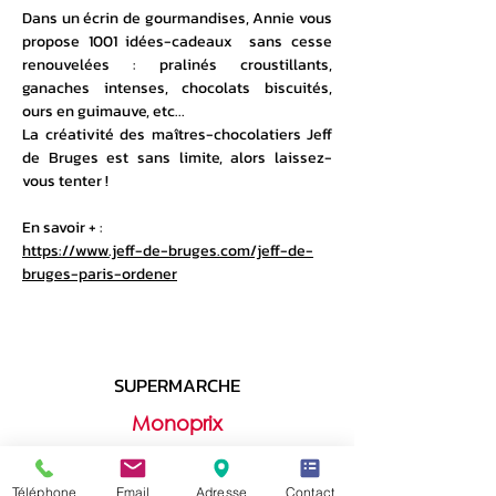
Dans un écrin de gourmandises, Annie vous
propose 1001 idées-cadeaux sans cesse
renouvelées : pralinés croustillants,
ganaches intenses, chocolats biscuités,
ours en guimauve, etc...
La créativité des maîtres-chocolatiers Jeff
de Bruges est sans limite, alors laissez-
vous tenter !
En savoir + :
https://www.jeff-de-bruges.com/jeff-de-
bruges-paris-ordener
SUPERMARCHE
Monoprix
32 rue du Poteau, 75018 Paris
Téléphone
Email
Adresse
Contact